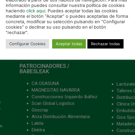
elaborado a partir de sus hábitos de navegación. Para más
información puedes consultar nuestra política de cookies
haciendo
click aqui
. Puedes aceptar todas las cookies
mediante el botón “Aceptar” o puedes aceptarlas de forma
concreta, modificar su selección pulsando en "Configurar
cookies" o declinar su uso pulsando en el botón
"rechazar".
Configurar Cookies
Aceptar todas
Rechazar todas
PATROCINADORES /
BABESLEAK
CA OSASUNA
Lacturale
MAGNESITAS NAVARRA
Talleres 
Construcciones Izquierdo Ibáñez
Distribu
a
Scan Global Logistics
Clínica U
o
Gescrap
Embutido
Ariza Distribución Alimentaria
Gios Spon
Lakita
Matader
ón
Elektra
Construc