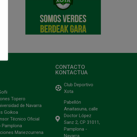
CONTACTO
KONTACTUA
Club Deportivo
Xota
Goñi
ciones Topero
Pabellón
niversidad de Navarra
Anaitasuna, calle
s Goikoa
Doctor López
sor Técnico Oficial
Sanz 2, CP 31011,
o Pamplona
Pamplona -
ciones Mariezcurrena
Navarra