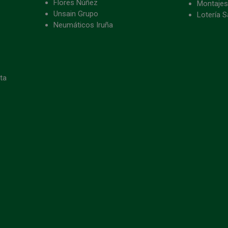
Flores Núñez
Montajes
Unsain Grupo
Lotería S
Neumáticos Iruña
eta