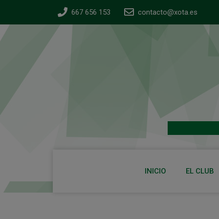
667 656 153
contacto@xota.es
INICIO
EL CLUB