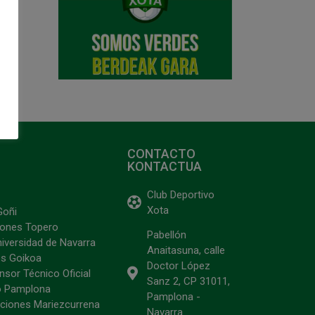
CONTACTO
KONTACTUA
Club Deportivo
Xota
Goñi
ciones Topero
Pabellón
niversidad de Navarra
Anaitasuna, calle
s Goikoa
Doctor López
sor Técnico Oficial
Sanz 2, CP 31011,
o Pamplona
Pamplona -
ciones Mariezcurrena
Navarra