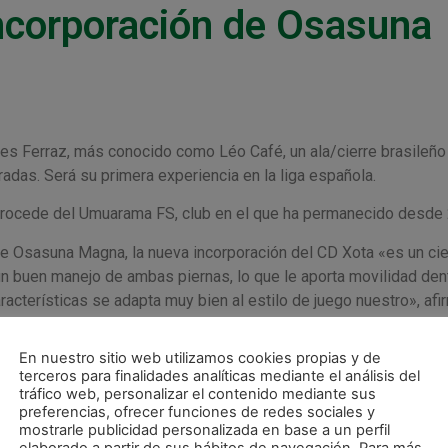
ncorporación de Osasuna
ves Ferraz, más conocido como Léo Café, un ala/cierre brasileño
das. Será su primera experiencia en la liga española.
procede del Umuarama FS, club en el que ha permanecido desde
e Osasuna Magna, la nueva incorporación del CD Xota «es un cie
un buen manejo de ambas piernas, lo que le aporta movilidad den
 características se adapta muy bien al estilo de juego nuestro», afi
En nuestro sitio web utilizamos cookies propias y de
terceros para finalidades analíticas mediante el análisis del
tráfico web, personalizar el contenido mediante sus
preferencias, ofrecer funciones de redes sociales y
SIGUIE
mostrarle publicidad personalizada en base a un perfil