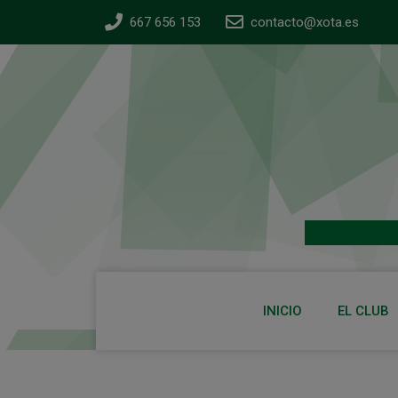
667 656 153
contacto@xota.es
INICIO
EL CLUB