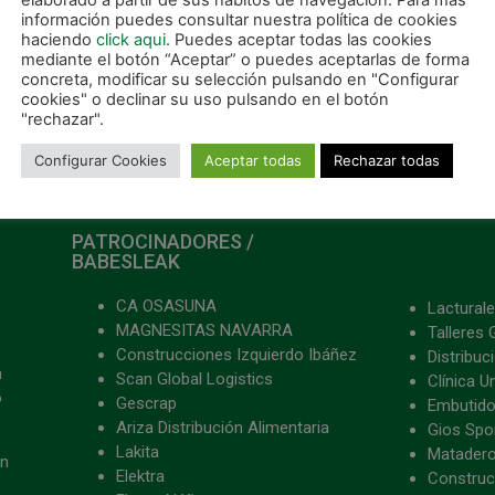
elaborado a partir de sus hábitos de navegación. Para más
información puedes consultar nuestra política de cookies
haciendo
click aqui
. Puedes aceptar todas las cookies
mediante el botón “Aceptar” o puedes aceptarlas de forma
concreta, modificar su selección pulsando en "Configurar
cookies" o declinar su uso pulsando en el botón
"rechazar".
Configurar Cookies
Aceptar todas
Rechazar todas
PATROCINADORES /
BABESLEAK
CA OSASUNA
Lacturale
MAGNESITAS NAVARRA
Talleres 
Construcciones Izquierdo Ibáñez
Distribu
a
Scan Global Logistics
Clínica U
o
Gescrap
Embutido
Ariza Distribución Alimentaria
Gios Spon
Lakita
Matader
ón
Elektra
Construc