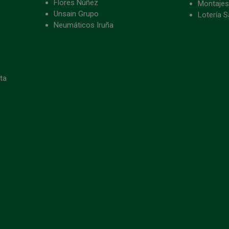
Flores Núñez
Montajes
Unsain Grupo
Lotería S
Neumáticos Iruña
eta