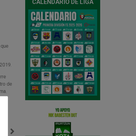
CALENDARIO DE LIGA
 que
 2019.
rre
tro de
rma.
NTE
‘Lagundu Arakil’ visita a los jugadores Asier Llamas y Ion Cerviño en Anaitasuna