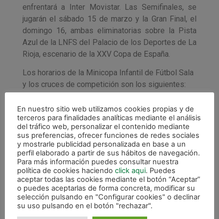
enfrentará a Inter Movistar. Las Semifinales, se
jugarán el sábado 15 de marzo y la Gran Final, el
domingo 16, ambas eliminatorias sobre la Pista
Azul de la LNFS del Palacio de los Deportes de La
Rioja, escenario de la XXV Copa de España.
Los horarios de la Minicopa Infantil de Fútbol Sala
y los cruces de competición son los siguientes:
Viernes 14 de marzo
En nuestro sitio web utilizamos cookies propias y de
terceros para finalidades analíticas mediante el análisis
Centro Deportivo Municipal de Lobete
del tráfico web, personalizar el contenido mediante
sus preferencias, ofrecer funciones de redes sociales
10:30h. Inter Movistar – Magna Navarra (A)
y mostrarle publicidad personalizada en base a un
12:30h. FC Barcelona Alusport – Ríos Renovables
perfil elaborado a partir de sus hábitos de navegación.
(B)
Para más información puedes consultar nuestra
política de cookies haciendo
click aqui
. Puedes
aceptar todas las cookies mediante el botón “Aceptar”
Polideportivo Municipal Juan Yagüe
o puedes aceptarlas de forma concreta, modificar su
10:30h. Santiago Futsal – Montesinos Jumilla
selección pulsando en "Configurar cookies" o declinar
(C)
su uso pulsando en el botón "rechazar".
12:30h. Marfil Santa Coloma – ElPozo Murcia