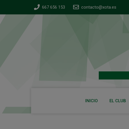
667 656 153
contacto@xota.es
INICIO
EL CLUB