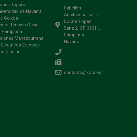
ciones Topero
Pabellón
niversidad de Navarra
Anaitasuna, calle
s Goikoa
Doctor López
sor Técnico Oficial
Sanz 2, CP 31011,
o Pamplona
Pamplona -
ciones Mariezcurrena
Navarra
 Eléctricos Erentxun
an Nicolás
contacto@xota.es