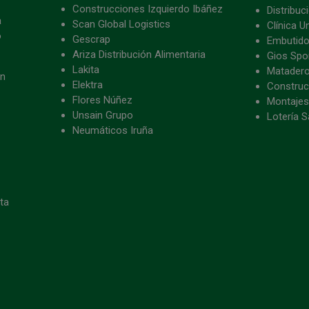
Construcciones Izquierdo Ibáñez
Distribu
a
Scan Global Logistics
Clínica U
o
Gescrap
Embutido
Ariza Distribución Alimentaria
Gios Spon
Lakita
Matader
ón
Elektra
Construc
Flores Núñez
Montajes
Unsain Grupo
Lotería S
Neumáticos Iruña
eta