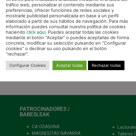
tráfico web, personalizar el contenido mediante sus
preferencias, ofrecer funciones de redes sociales y
mostrarle publicidad personalizada en base a un perfil
elaborado a partir de sus hábitos de navegación. Para más
información puedes consultar nuestra política de cookies
haciendo
click aqui
. Puedes aceptar todas las cookies
mediante el botón “Aceptar” o puedes aceptarlas de forma
concreta, modificar su selección pulsando en "Configurar
cookies" o declinar su uso pulsando en el botón
"rechazar".
Configurar Cookies
Aceptar todas
Rechazar todas
SIGUIE
Desplazamiento a Noia para disputar los 1/8 de final de la Copa del Rey
PATROCINADORES /
BABESLEAK
CA OSASUNA
Lacturale
MAGNESITAS NAVARRA
Talleres 