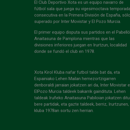
El Club Deportivo Xota es un equipo navarro de
fútbol sala que juega su vigesimoctava temporad
consecutiva en la Primera División de España, sól
superado por Inter Movistar y El Pozo Murcia.
El primer equipo disputa sus partidos en el Pabell
Anaitasuna de Pamplona mientras que las
divisiones inferiores juegan en Irurtzun, localidad
donde se fundó el club en 1978.
Xota Kirol Kluba nafar futbol talde bat da, eta
Espainiako Lehen Mailan hemezortzigarren
denboraldi jarraian jokatzen ari da, Inter Movistar 
ElPozo Murcia taldeek bakarrik gaindituta. Lehen
taldeak Iruñeko Anaitasuna Pabiloian jokatzen ditu
bere partidak, eta gazte taldeek, berriz, Irurtzunen,
kluba 1978an sortu zen herrian.