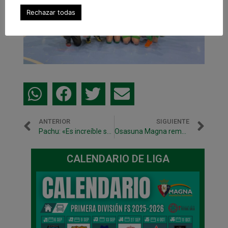
Rechazar todas
ANTERIOR
SIGUIENTE
Pachu: «Es increíble sentir el cariño y el apoyo de todos»
Osasuna Magna remonta un 2-0 y acaba cediendo el empate
CALENDARIO DE LIGA