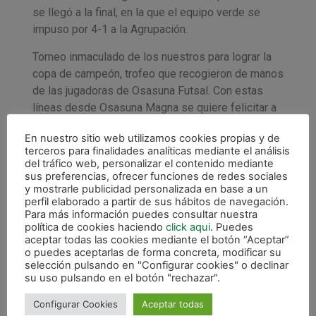
se llegó a la final, en la que el equipo verde se
impuso por 4-1 a la Agrupación.
Torneo inmaculado de los nuestros para lograr la
copa de campeón, trofeo que recogieron de manos
de las jugadoras de Osasuna Futsal. Con estas
líneas desde Osasuna Magna se quiere felicitar a
Anaitasuna por la organización y reiterar nuestras
En nuestro sitio web utilizamos cookies propias y de
felicitaciones tanto a los jugadores, como al
terceros para finalidades analíticas mediante el análisis
cuerpo técnico, que más allá del marcador hicieron
del tráfico web, personalizar el contenido mediante
valer sobre la pista los valores con los que se
sus preferencias, ofrecer funciones de redes sociales
y mostrarle publicidad personalizada en base a un
identifica el Xota.
perfil elaborado a partir de sus hábitos de navegación.
Para más información puedes consultar nuestra
Zorionak eta eskerrik asko! ¡Felicidades, verdes!
política de cookies haciendo
click aqui
. Puedes
aceptar todas las cookies mediante el botón “Aceptar”
o puedes aceptarlas de forma concreta, modificar su
selección pulsando en "Configurar cookies" o declinar
su uso pulsando en el botón "rechazar".
Configurar Cookies
Aceptar todas