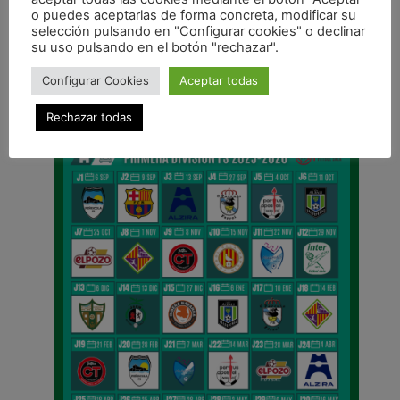
ANTERIOR
o puedes aceptarlas de forma concreta, modificar su
Los benjamines del Xota conquistan el I Torneo Nacional de Kukuiaga
selección pulsando en "Configurar cookies" o declinar
su uso pulsando en el botón "rechazar".
CALENDARIO DE LIGA
Configurar Cookies
Aceptar todas
Rechazar todas