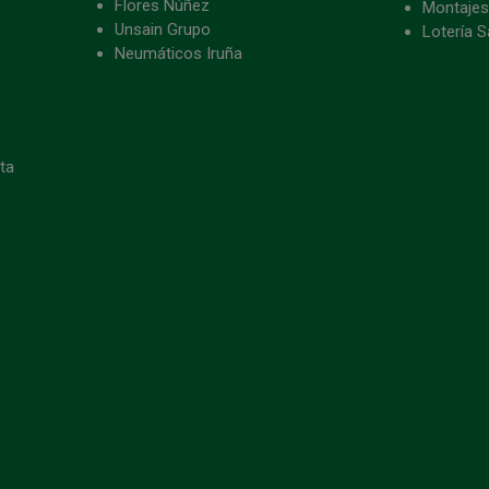
Flores Núñez
Montajes
Unsain Grupo
Lotería S
Neumáticos Iruña
eta