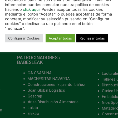
elaborado a partir de sus hábitos de navegación. Para más
información puedes consultar nuestra política de cookies
haciendo
click aqui
. Puedes aceptar todas las cookies
mediante el botón “Aceptar” o puedes aceptarlas de forma
Los equipos Infantil femenino y masculino acuden al Campeonato de España
concreta, modificar su selección pulsando en "Configurar
cookies" o declinar su uso pulsando en el botón
"rechazar".
Configurar Cookies
Aceptar todas
Rechazar todas
PATROCINADORES /
BABESLEAK
CA OSASUNA
Lacturale
MAGNESITAS NAVARRA
Talleres 
Construcciones Izquierdo Ibáñez
Distribu
a
Scan Global Logistics
Clínica U
o
Gescrap
Embutido
Ariza Distribución Alimentaria
Gios Spon
Lakita
Matader
ón
Elektra
Construc