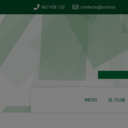
667 656 153
contacto@xota.es
INICIO
EL CLUB