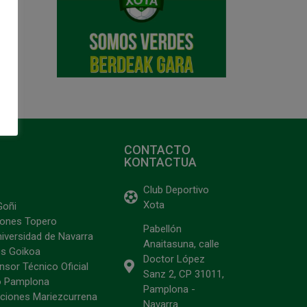
CONTACTO
KONTACTUA
Club Deportivo
Xota
Goñi
ciones Topero
Pabellón
niversidad de Navarra
Anaitasuna, calle
s Goikoa
Doctor López
sor Técnico Oficial
Sanz 2, CP 31011,
o Pamplona
Pamplona -
ciones Mariezcurrena
Navarra