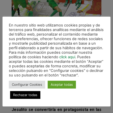
En nuestro sitio web utilizamos cookies propias y de
terceros para finalidades analíticas mediante el análisis
del tráfico web, personalizar el contenido mediante
sus preferencias, ofrecer funciones de redes sociales
Tras el paso por vestuarios, Pablo Tallón ponía
y mostrarle publicidad personalizada en base a un
perfil elaborado a partir de sus hábitos de navegación.
por delante a Santiago Futsal tras una
Para más información puedes consultar nuestra
combinación con Marci. Poco después,
política de cookies haciendo
click aqui
. Puedes
Gallego cedía el balón a Santi para que este
aceptar todas las cookies mediante el botón “Aceptar”
o puedes aceptarlas de forma concreta, modificar su
último hiciese el 4-2 favorable a los locales a
selección pulsando en "Configurar cookies" o declinar
falta de cinco minutos para la conclusión. Javi
su uso pulsando en el botón "rechazar".
Eseverri recortaba distancias con inferioridad
Configurar Cookies
Aceptar todas
de los navarros por la expulsión de Carlitos,
pero Lucas Bolo ampliaba la renta santiaguesa
Rechazar todas
haciendo el 5-3 en los últimos segundos de
superioridad numérica. En el último minuto,
Jesulito se convertiría en protagonista en las