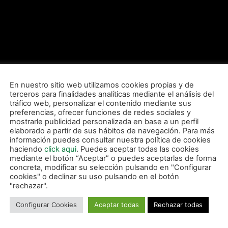
En nuestro sitio web utilizamos cookies propias y de
asuna Magna explicaba lo visto sobre el parqué, en el que los roj
terceros para finalidades analíticas mediante el análisis del
ando al empate hasta los últimos instantes, además de adelanta
tráfico web, personalizar el contenido mediante sus
preferencias, ofrecer funciones de redes sociales y
 en los tres goles encajados, los cuales considera evitables.
mostrarle publicidad personalizada en base a un perfil
elaborado a partir de sus hábitos de navegación. Para más
 desequilibrado los errores. Los tres goles son errores nuestro
información puedes consultar nuestra política de cookies
onos lo que nos jugamos y el segundo y el tercero igual: una
haciendo
click aqui
. Puedes aceptar todas las cookies
rta vacía. El tercero exactamente lo mismo. Son goles que no p
mediante el botón “Aceptar” o puedes aceptarlas de forma
concreta, modificar su selección pulsando en "Configurar
 bien y ha estado hasta el final. Pero insisto, con lo que nos e
cookies" o declinar su uso pulsando en el botón
iendo uno es complicado», explicaba.
"rechazar".
de liga ante Córdoba era claro y rotundo: «Nos jugamos la vida, 
Configurar Cookies
Aceptar todas
Rechazar todas
mirlo. Vamos a preparar la semana para ganar el sábado a Córd
 nadie. Si hacemos lo nuestro nos quedaremos en Primera y si