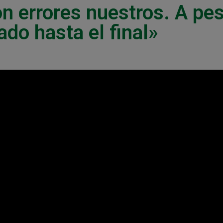
on errores nuestros. A pe
do hasta el final»