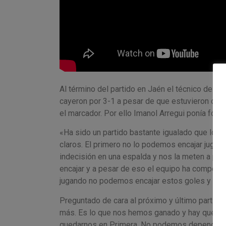
Al término del partido en Jaén el técnico de Os
cayeron por 3-1 a pesar de que estuvieron opt
el marcador. Por ello Imanol Arregui ponía foco
«Ha sido un partido bastante igualado que lo ha
claros. El primero no lo podemos encajar jugánd
indecisión en una espalda y nos la meten a pue
encajar y a pesar de eso el equipo ha competido
jugando no podemos encajar estos goles y met
Preguntado de cara al próximo y último partido 
más. Es lo que nos hemos ganado y hay que asu
quedarnos en Primera. No podemos depender de