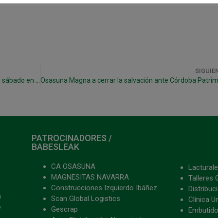
SIGUIE
La derrota en Jaén aplaza el objetivo al próximo sábado en Anaitasuna
PATROCINADORES /
BABESLEAK
CA OSASUNA
Lacturale
MAGNESITAS NAVARRA
Talleres 
Construcciones Izquierdo Ibáñez
Distribu
a
Scan Global Logistics
Clínica U
o
Gescrap
Embutido