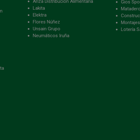
Ariza Distribución Alimentaria
Gios Spon
Lakita
Matader
ón
Elektra
Construc
Flores Núñez
Montajes
Unsain Grupo
Lotería S
Neumáticos Iruña
eta