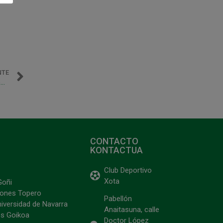
NTE
Osasuna Magna a cerrar la salvación ante Córdoba Patrimonio, este sábado desde las 13 horas en Anaitasuna
CONTACTO
KONTACTUA
Club Deportivo
Xota
Goñi
ciones Topero
Pabellón
niversidad de Navarra
Anaitasuna, calle
s Goikoa
Doctor López