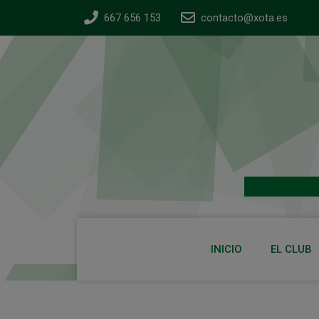
667 656 153
contacto@xota.es
INICIO
EL CLUB