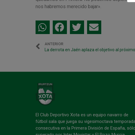
nos habremos merecido bajar».
ANTERIOR
El Club Deportivo Xota es un equipo navarro de
fútbol sala que juega su vigesimoctava temporad
consecutiva en la Primera División de España, sól
superado por Inter Movistar y El Pozo Murcia.