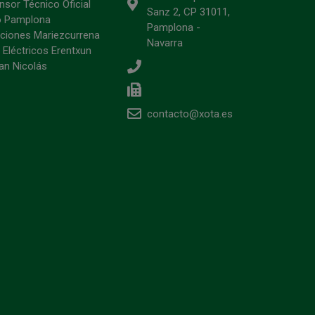
sor Técnico Oficial
Sanz 2, CP 31011,
o Pamplona
Pamplona -
ciones Mariezcurrena
Navarra
 Eléctricos Erentxun
an Nicolás
contacto@xota.es