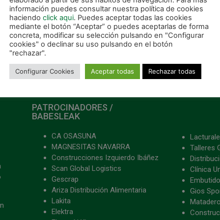
elaborado a partir de sus hábitos de navegación. Para más
información puedes consultar nuestra política de cookies
haciendo
click aqui
. Puedes aceptar todas las cookies
mediante el botón “Aceptar” o puedes aceptarlas de forma
concreta, modificar su selección pulsando en "Configurar
cookies" o declinar su uso pulsando en el botón
"rechazar".
Configurar Cookies
Aceptar todas
Rechazar todas
PATROCINADORES /
BABESLEAK
CA OSASUNA
Lacturale
MAGNESITAS NAVARRA
Talleres 
Construcciones Izquierdo Ibáñez
Distribu
a
Scan Global Logistics
Clínica U
o
Gescrap
Embutido
Ariza Distribución Alimentaria
Gios Spon
Lakita
Matader
ón
Elektra
Construc