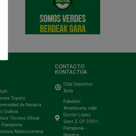
CONTACTO
KONTACTUA
Club Deportivo
Xota
Goñi
ciones Topero
Pabellón
niversidad de Navarra
Anaitasuna, calle
s Goikoa
Doctor López
sor Técnico Oficial
Sanz 2, CP 31011,
o Pamplona
Pamplona -
ciones Mariezcurrena
Navarra