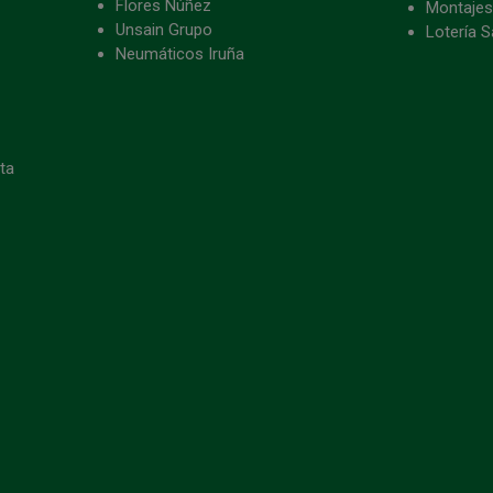
Flores Núñez
Montajes
Unsain Grupo
Lotería S
Neumáticos Iruña
eta