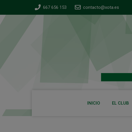
667 656 153
contacto@xota.es
INICIO
EL CLUB