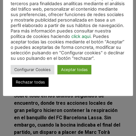
terceros para finalidades analíticas mediante el análisis
del tráfico web, personalizar el contenido mediante
A los tres minutos de la reanudación, Ferrao
sus preferencias, ofrecer funciones de redes sociales
remataba de cabeza y tras el rechace de
y mostrarle publicidad personalizada en base a un
perfil elaborado a partir de sus hábitos de navegación.
Asier, el pívot brasileño empujaba a placer
Para más información puedes consultar nuestra
para dar la vuelta al marcador. Con la
política de cookies haciendo
click aqui
. Puedes
remontada completada, los azulgranas
aceptar todas las cookies mediante el botón “Aceptar”
o puedes aceptarlas de forma concreta, modificar su
empezaron a dominar controlando el ritmo del
selección pulsando en "Configurar cookies" o declinar
partido. Por parte de Magna Gurpea, Jesulito
su uso pulsando en el botón "rechazar".
exigía el máximo a Juanjo con un fuerte
disparo.
Configurar Cookies
Aceptar todas
El juego de cinco con Araça como portero
Rechazar todas
jugador generó mucho peligro en el área culé.
Sobre todo en los últimos segundos de
encuentro, donde tres acciones locales de
gran peligro hicieron contener la respiración
en el banquillo del FC Barcelona Lassa. Sin
embargo, cuando la bocina indicaba el final del
partido, un disparo a placer de Marc Tolrà