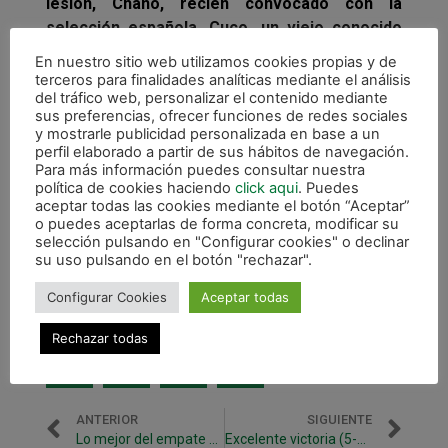
lesión, Chano, recién convocado con la
selección española, Cuco, un viejo conocido
de la afición navarra y los dos Iagos, Míguez y
En nuestro sitio web utilizamos cookies propias y de
Rodríguez que pueden hacer un roto ofensivo
terceros para finalidades analíticas mediante el análisis
del tráfico web, personalizar el contenido mediante
en cualquier momento.
sus preferencias, ofrecer funciones de redes sociales
y mostrarle publicidad personalizada en base a un
Imanol Arregui recupera a Araça, una vez
perfil elaborado a partir de sus hábitos de navegación.
cumplida la sanción de un partido ante Gran
Para más información puedes consultar nuestra
Canaria. Tres puntos importantes los que se
política de cookies haciendo
click aqui
. Puedes
aceptar todas las cookies mediante el botón “Aceptar”
ponen en juego que pueden hacer buenos los
o puedes aceptarlas de forma concreta, modificar su
empates forasteros en Cartagena y Gran
selección pulsando en "Configurar cookies" o declinar
Canaria.
su uso pulsando en el botón "rechazar".
Configurar Cookies
Aceptar todas
Rechazar todas
ANTERIOR
SIGUIENTE
Lo mejor del empate en Gran canaria, en vídeo
Excelente victoria (5-2) ante Burela Pescados Rubén