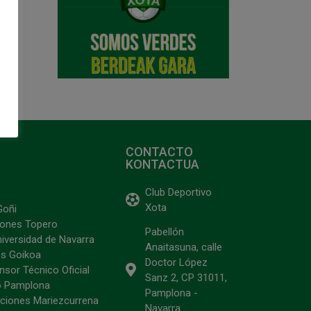
CONTACTO
KONTACTUA
Club Deportivo
Xota
Goñi
ciones Topero
Pabellón
niversidad de Navarra
Anaitasuna, calle
s Goikoa
Doctor López
sor Técnico Oficial
Sanz 2, CP 31011,
o Pamplona
Pamplona -
ciones Mariezcurrena
Navarra