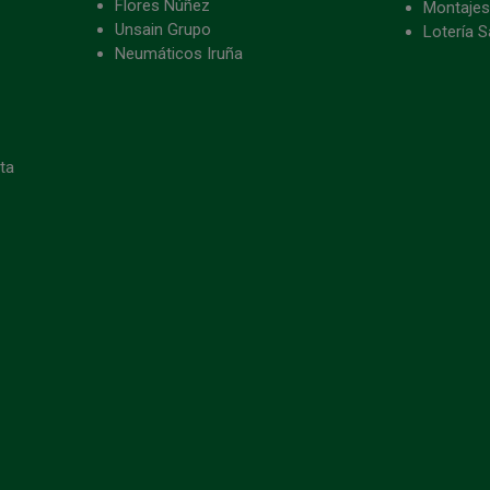
Flores Núñez
Montajes
Unsain Grupo
Lotería S
Neumáticos Iruña
eta