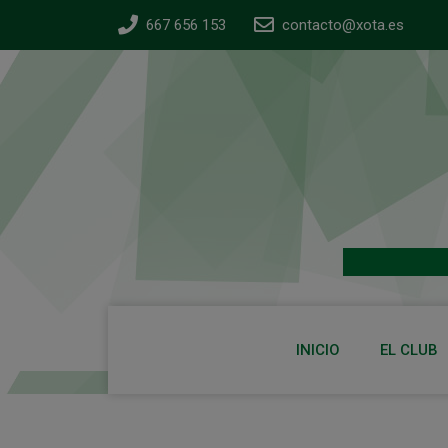
667 656 153
contacto@xota.es
INICIO
EL CLUB