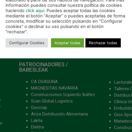
elaborado a partir de sus hábitos de navegación. Para más
información puedes consultar nuestra política de cookies
haciendo
click aqui
. Puedes aceptar todas las cookies
mediante el botón “Aceptar” o puedes aceptarlas de forma
concreta, modificar su selección pulsando en "Configurar
cookies" o declinar su uso pulsando en el botón
"rechazar".
Configurar Cookies
Aceptar todas
Rechazar todas
PATROCINADORES /
BABESLEAK
CA OSASUNA
Lacturale
MAGNESITAS NAVARRA
Talleres 
Construcciones Izquierdo Ibáñez
Distribu
a
Scan Global Logistics
Clínica U
o
Gescrap
Embutido
Ariza Distribución Alimentaria
Gios Spon
Lakita
Matader
ón
Elektra
Construc