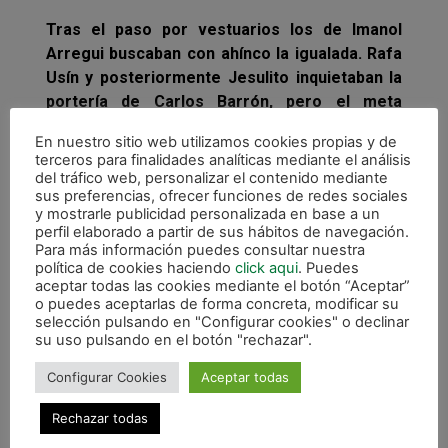
Tras el paso por vestuarios los de Imanol
Arregui buscaban con ahínco la igualada. Rafa
Usín y posteriormente Jesulito inquietaban la
portería de Carlos Barrón, pero el meta
andaluz de los baleares no bajaba el nivel y se
En nuestro sitio web utilizamos cookies propias y de
mantenía espectácular bajo palos. Tras una
terceros para finalidades analíticas mediante el análisis
jugada por banda de Tomaz, Vadillo lograba el
del tráfico web, personalizar el contenido mediante
sus preferencias, ofrecer funciones de redes sociales
1-3 a los cuatro minutos de la reanudación,
y mostrarle publicidad personalizada en base a un
pero Rafa Usín superado el ecuador de la
perfil elaborado a partir de sus hábitos de navegación.
segunda mitad recortaba distancias para los
Para más información puedes consultar nuestra
política de cookies haciendo
click aqui
. Puedes
locales.
aceptar todas las cookies mediante el botón “Aceptar”
o puedes aceptarlas de forma concreta, modificar su
selección pulsando en "Configurar cookies" o declinar
su uso pulsando en el botón "rechazar".
Configurar Cookies
Aceptar todas
Rechazar todas