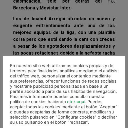
clasificación, sólo por detrás del F.C.
Barcelona y Movistar Inter.
Los de Imanol Arregui afrontan un nuevo y
exigente enfrentamiento ante uno de los
mejores equipos de la liga, con una plantilla
corta pero que está dando la cara con creces
a pesar de los agotadores desplazamientos y
las pocas rotaciones debido a la nefasta racha
de lesiones que sufre el club verde desde el
En nuestro sitio web utilizamos cookies propias y de
inicio de la pretemporada.
terceros para finalidades analíticas mediante el análisis
del tráfico web, personalizar el contenido mediante
sus preferencias, ofrecer funciones de redes sociales
y mostrarle publicidad personalizada en base a un
perfil elaborado a partir de sus hábitos de navegación.
Para más información puedes consultar nuestra
política de cookies haciendo
click aqui
. Puedes
aceptar todas las cookies mediante el botón “Aceptar”
o puedes aceptarlas de forma concreta, modificar su
selección pulsando en "Configurar cookies" o declinar
su uso pulsando en el botón "rechazar".