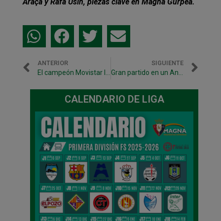
Araça y Rafa Usín, piezas clave en Magna Gurpea.
ANTERIOR
SIGUIENTE
El campeón Movistar Inter visita Pamplona este sábado -18 h
Gran partido en un Anaitasuna lleno: Magna Gurpea – 3 Movistar Inter – 5
CALENDARIO DE LIGA