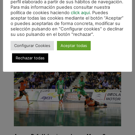
liguera y han conseguido 17 victorias y un sólo
perfil elaborado a partir de sus hábitos de navegación.
Para más información puedes consultar nuestra
empate. No hay bajas en la plantilla navarra.
política de cookies haciendo
click aqui
. Puedes
aceptar todas las cookies mediante el botón “Aceptar”
La taquilla del Anaitasuna se abrirá a las 16.30
o puedes aceptarlas de forma concreta, modificar su
horas y el precio de las entradas es de 10
selección pulsando en "Configurar cookies" o declinar
euros adultos y 5 euros, menores de edad. Los
su uso pulsando en el botón "rechazar".
abonados entran de forma gratuita con su
Configurar Cookies
Aceptar todas
tarjeta de temporada.
Rechazar todas