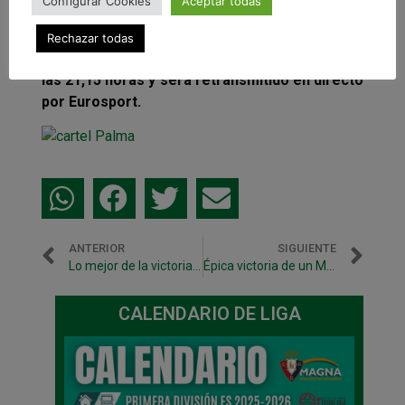
plantilla se encuentra entre algodones y
Configurar Cookies
Aceptar todas
efectuando sesiones de recuperación.
Rechazar todas
El partido ante Palma Futsal dará comienzo a
las 21,15 horas y será retransmitido en directo
por Eurosport.
ANTERIOR
SIGUIENTE
Lo mejor de la victoria ante el F.C. Barcelona en vídeo
Épica victoria de un Magna excelso ante Palma Futsal (3-2)
CALENDARIO DE LIGA