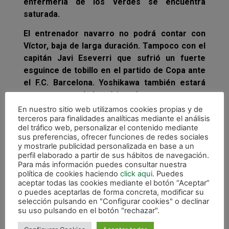
enfermería de los verdes se encuentra
saturada.
El entrenador navarro no podrá contar con
Víctor, baja de larga duración. Tampoco con el
capitán Javi Eseverri que sufrió un fuerte
esguince de tobillo en el partido de Copa ante
el F.C. Barcelona. Yoshikawa también estará
ausente un período mínimo de un mes aunque
el resultado de la resonancia que se le
En nuestro sitio web utilizamos cookies propias y de
terceros para finalidades analíticas mediante el análisis
practicó el lunes, alivió un poco los
del tráfico web, personalizar el contenido mediante
pronósticos iniciales que intuían una lesión
sus preferencias, ofrecer funciones de redes sociales
más grave en su rodilla izquierda. Finalmente
y mostrarle publicidad personalizada en base a un
perfil elaborado a partir de sus hábitos de navegación.
tiene un arrancamiento del vasto interno del
Para más información puedes consultar nuestra
cuádriceps, lesión producida en la Copa de
política de cookies haciendo
click aqui
. Puedes
España en el partido de semifinales ante
aceptar todas las cookies mediante el botón “Aceptar”
o puedes aceptarlas de forma concreta, modificar su
ElPozo Murcia. También es duda Eric Martel
selección pulsando en "Configurar cookies" o declinar
que terminó la Copa muy tocado y con un
su uso pulsando en el botón "rechazar".
esguince también en el tobillo. El resto de la