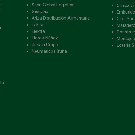
a
Scan Global Logistics
Clínica U
o
Gescrap
Embutido
Ariza Distribución Alimentaria
Gios Spon
Lakita
Matader
ón
Elektra
Construc
Flores Núñez
Montajes
Unsain Grupo
Lotería S
Neumáticos Iruña
eta