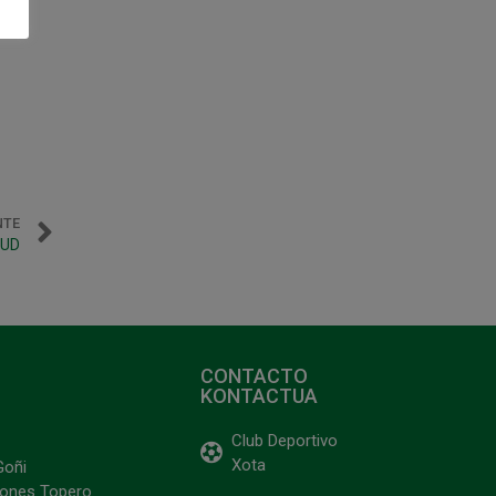
NTE
 UD
CONTACTO
KONTACTUA
Club Deportivo
Xota
Goñi
ciones Topero