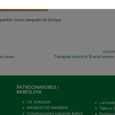
l partido como campeón de Europa.
SIGUIE
so atrás»
Trabajada victoria (4-3) ante Levante
PATROCINADORES /
BABESLEAK
CA OSASUNA
Lacturale
MAGNESITAS NAVARRA
Talleres 
Construcciones Izquierdo Ibáñez
Distribu