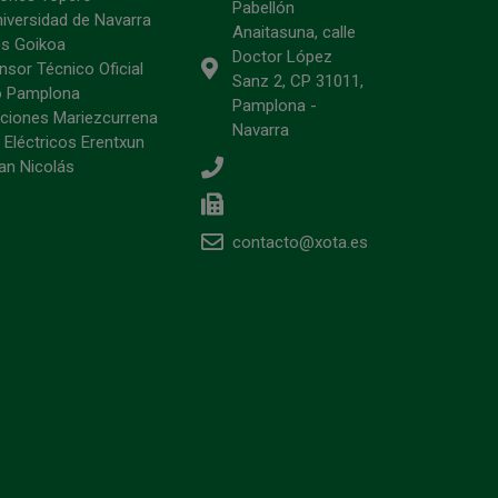
Pabellón
niversidad de Navarra
Anaitasuna, calle
s Goikoa
Doctor López
sor Técnico Oficial
Sanz 2, CP 31011,
o Pamplona
Pamplona -
ciones Mariezcurrena
Navarra
 Eléctricos Erentxun
an Nicolás
contacto@xota.es