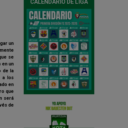
CALENDARIO DE LIGA
ugar un
emente
que se
s en un
o de la
 a los
ado en
ro que
n será
avés de