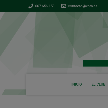
667 656 153
contacto@xota.es
INICIO
EL CLUB