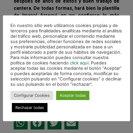
después de años de éxitos y buen trabajo de
cantera. De todas formas, hará bien la plantilla
de Imanol Arregui en no confiarse lo más
mínimo pues seguro que los lucenses querrán
En nuestro sitio web utilizamos cookies propias y de
terminar la campaña con el buen sabor de
terceros para finalidades analíticas mediante el análisis
del tráfico web, personalizar el contenido mediante
boca que conllevan las victorias.
sus preferencias, ofrecer funciones de redes sociales
y mostrarle publicidad personalizada en base a un
Magna Navarra necesita los tres puntos para
perfil elaborado a partir de sus hábitos de navegación.
ascender en la tabla de clasificación para
Para más información puedes consultar nuestra
lograr un mejor cruce en la eliminatoria de
política de cookies haciendo
click aqui
. Puedes
aceptar todas las cookies mediante el botón “Aceptar”
cuartos de final del play off y también para
o puedes aceptarlas de forma concreta, modificar su
acercarse al récord de puntuación del club en
selección pulsando en "Configurar cookies" o declinar
una temporada (49 puntos). No hay bajas en el
su uso pulsando en el botón "rechazar".
conjunto verde.
Configurar Cookies
Aceptar todas
Rechazar todas