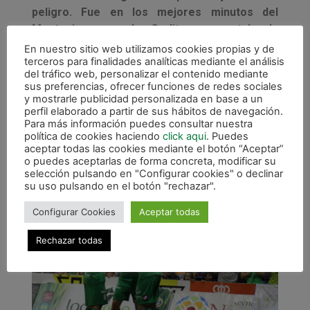
peligro. Fue en los mejores minutos del
Montesinos cuando Carlitos aumentaba la
diferencia y colocaba el 4-0. Pero los
En nuestro sitio web utilizamos cookies propias y de
terceros para finalidades analíticas mediante el análisis
jugadores de Gea no agacharon la cabeza en
del tráfico web, personalizar el contenido mediante
ningún momento y Rubén Zamora conseguía
sus preferencias, ofrecer funciones de redes sociales
sumar el primero para los suyos, un gol que se
y mostrarle publicidad personalizada en base a un
perfil elaborado a partir de sus hábitos de navegación.
vio eclipsado por la reacción de Eseverri y el
Para más información puedes consultar nuestra
5-1 en el marcador.
política de cookies haciendo
click aqui
. Puedes
aceptar todas las cookies mediante el botón “Aceptar”
o puedes aceptarlas de forma concreta, modificar su
selección pulsando en "Configurar cookies" o declinar
su uso pulsando en el botón "rechazar".
Configurar Cookies
Aceptar todas
Rechazar todas