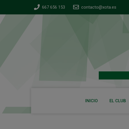
667 656 153
contacto@xota.es
INICIO
EL CLUB