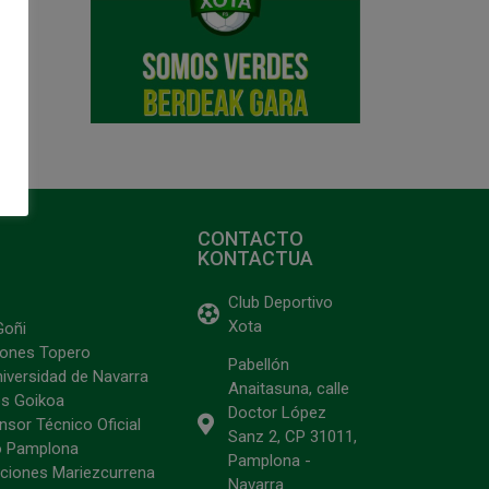
CONTACTO
KONTACTUA
Club Deportivo
Xota
Goñi
ciones Topero
Pabellón
niversidad de Navarra
Anaitasuna, calle
s Goikoa
Doctor López
sor Técnico Oficial
Sanz 2, CP 31011,
o Pamplona
Pamplona -
ciones Mariezcurrena
Navarra