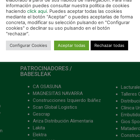
elaborado a partir de sus hábitos de navegación. Para más
información puedes consultar nuestra política de cookies
haciendo
click aqui
. Puedes aceptar todas las cookies
mediante el botón “Aceptar” o puedes aceptarlas de forma
concreta, modificar su selección pulsando en "Configurar
cookies" o declinar su uso pulsando en el botón
"rechazar".
Configurar Cookies
Aceptar todas
Rechazar todas
PATROCINADORES /
BABESLEAK
CA OSASUNA
Lacturale
MAGNESITAS NAVARRA
Talleres 
Construcciones Izquierdo Ibáñez
Distribu
a
Scan Global Logistics
Clínica U
o
Gescrap
Embutido
Ariza Distribución Alimentaria
Gios Spon
Lakita
Matader
ón
Elektra
Construc