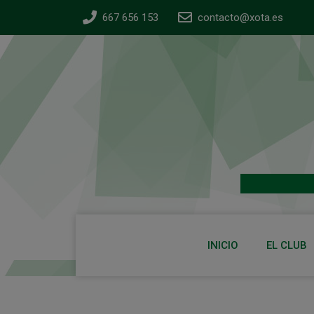
667 656 153
contacto@xota.es
INICIO
EL CLUB