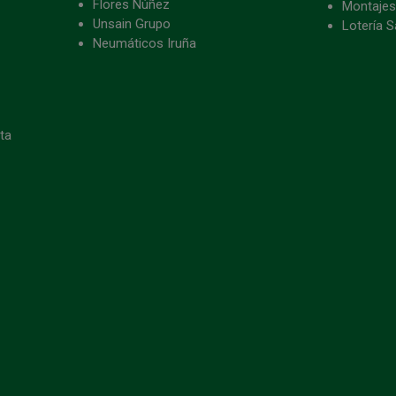
Flores Núñez
Montajes
Unsain Grupo
Lotería S
Neumáticos Iruña
eta