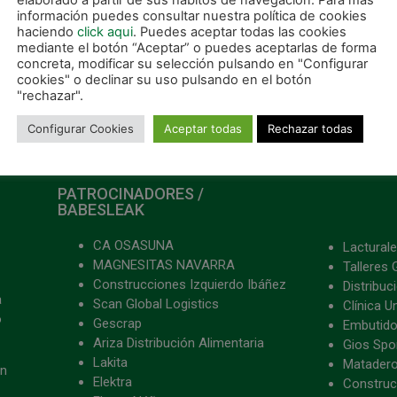
elaborado a partir de sus hábitos de navegación. Para más
información puedes consultar nuestra política de cookies
haciendo
click aqui
. Puedes aceptar todas las cookies
mediante el botón “Aceptar” o puedes aceptarlas de forma
concreta, modificar su selección pulsando en "Configurar
cookies" o declinar su uso pulsando en el botón
"rechazar".
Configurar Cookies
Aceptar todas
Rechazar todas
PATROCINADORES /
BABESLEAK
CA OSASUNA
Lacturale
MAGNESITAS NAVARRA
Talleres 
Construcciones Izquierdo Ibáñez
Distribu
a
Scan Global Logistics
Clínica U
o
Gescrap
Embutido
Ariza Distribución Alimentaria
Gios Spon
Lakita
Matader
ón
Elektra
Construc