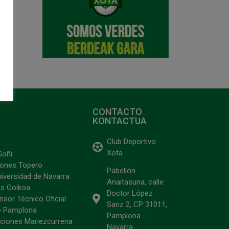
CONTACTO
KONTACTUA
Club Deportivo
Xota
Goñi
ciones Topero
Pabellón
niversidad de Navarra
Anaitasuna, calle
s Goikoa
Doctor López
sor Técnico Oficial
Sanz 2, CP 31011,
o Pamplona
Pamplona -
ciones Mariezcurrena
Navarra