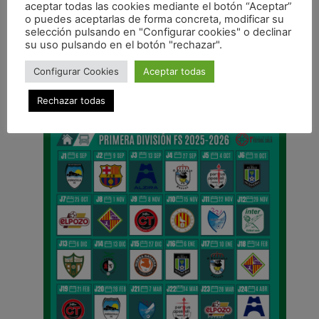
aceptar todas las cookies mediante el botón “Aceptar”
o puedes aceptarlas de forma concreta, modificar su
ANTERIOR
selección pulsando en "Configurar cookies" o declinar
Magna Xota y Fundación Xota presentan sus objetivos 2013-2014
su uso pulsando en el botón "rechazar".
CALENDARIO DE LIGA
Configurar Cookies
Aceptar todas
Rechazar todas