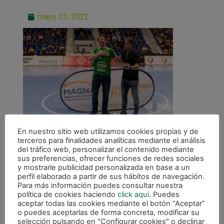
mayo 23, 2022
En nuestro sitio web utilizamos cookies propias y de
terceros para finalidades analíticas mediante el análisis
del tráfico web, personalizar el contenido mediante
sus preferencias, ofrecer funciones de redes sociales
y mostrarle publicidad personalizada en base a un
perfil elaborado a partir de sus hábitos de navegación.
Para más información puedes consultar nuestra
ANTERIOR
política de cookies haciendo
click aqui
. Puedes
Magnesitas de Navarra recibe el cariño de Osasuna Magna Xota
aceptar todas las cookies mediante el botón “Aceptar”
o puedes aceptarlas de forma concreta, modificar su
selección pulsando en "Configurar cookies" o declinar
CALENDARIO DE LIGA