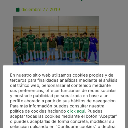
diciembre 27, 2019
En nuestro sitio web utilizamos cookies propias y de
terceros para finalidades analíticas mediante el análisis
del tráfico web, personalizar el contenido mediante
sus preferencias, ofrecer funciones de redes sociales
y mostrarle publicidad personalizada en base a un
perfil elaborado a partir de sus hábitos de navegación.
Para más información puedes consultar nuestra
ANTERIOR
política de cookies haciendo
click aqui
. Puedes
Magnesitas Navarras apuesta también por la cantera del CD Xota
aceptar todas las cookies mediante el botón “Aceptar”
o puedes aceptarlas de forma concreta, modificar su
selección pulsando en "Configurar cookies" o declinar
CALENDARIO DE LIGA