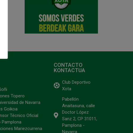
CONTACTO
KONTACTUA
Club Deportivo
Xota
Goñi
ciones Topero
Pabellón
niversidad de Navarra
Anaitasuna, calle
s Goikoa
Doctor López
sor Técnico Oficial
Sanz 2, CP 31011,
o Pamplona
Pamplona -
ciones Mariezcurrena
Navarra