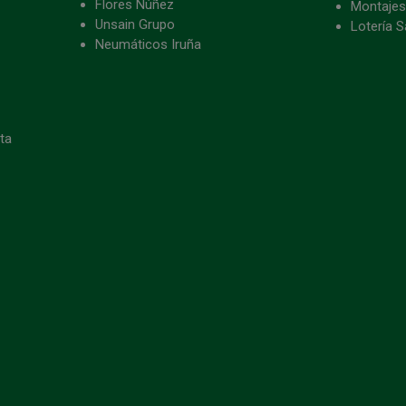
Flores Núñez
Montajes
Unsain Grupo
Lotería S
Neumáticos Iruña
eta