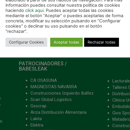
elaborado a partir de sus hábitos de navegación. Para más
información puedes consultar nuestra política de cookies
haciendo
click aqui
. Puedes aceptar todas las cookies
mediante el botón “Aceptar” o puedes aceptarlas de forma
concreta, modificar su selección pulsando en "Configurar
cookies" o declinar su uso pulsando en el botón
Magnesitas Navarras renueva su patrocinio para la temporada 2021/2022
"rechazar".
Configurar Cookies
Aceptar todas
Rechazar todas
PATROCINADORES /
BABESLEAK
CA OSASUNA
Lacturale
MAGNESITAS NAVARRA
Talleres 
Construcciones Izquierdo Ibáñez
Distribu
a
Scan Global Logistics
Clínica U
o
Gescrap
Embutido
Ariza Distribución Alimentaria
Gios Spon
Lakita
Matader
ón
Elektra
Construc