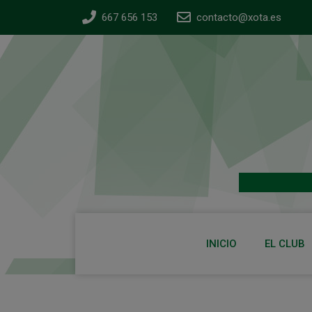
667 656 153
contacto@xota.es
INICIO
EL CLUB