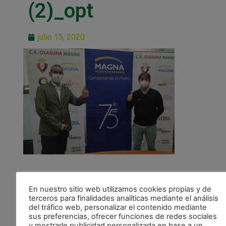
(2)_opt
julio 15, 2020
En nuestro sitio web utilizamos cookies propias y de
terceros para finalidades analíticas mediante el análisis
del tráfico web, personalizar el contenido mediante
ANTERIOR
sus preferencias, ofrecer funciones de redes sociales
Magnesitas Navarras renueva su patrocinio
y mostrarle publicidad personalizada en base a un