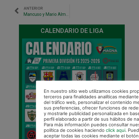
ANTERIOR
Mancuso y Mario Almagro, presentados oficialmente
CALENDARIO DE LIGA
En nuestro sitio web utilizamos cookies prop
terceros para finalidades analíticas mediante 
del tráfico web, personalizar el contenido m
sus preferencias, ofrecer funciones de rede
y mostrarle publicidad personalizada en bas
perfil elaborado a partir de sus hábitos de n
Para más información puedes consultar nue
política de cookies haciendo
click aqui
. Pue
aceptar todas las cookies mediante el botón