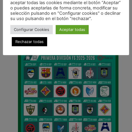
aceptar todas las cookies mediante el botón “Aceptar”
o puedes aceptarlas de forma concreta, modificar su
ANTERIOR
selección pulsando en "Configurar cookies" o declinar
Marc Tolrà jugará el Mundial Universitario con la Selección Nacional
su uso pulsando en el botón "rechazar".
CALENDARIO DE LIGA
Configurar Cookies
Aceptar todas
Rechazar todas