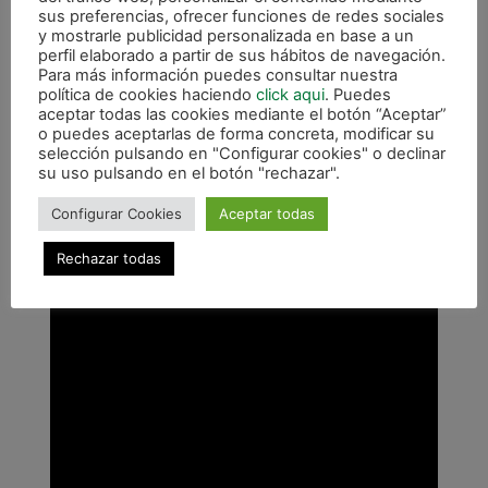
sus preferencias, ofrecer funciones de redes sociales
incondicional a dos empresas de la Sakana que
y mostrarle publicidad personalizada en base a un
siempre han estado muy ligadas a la entidad de
perfil elaborado a partir de sus hábitos de navegación.
Irurtzun.
Para más información puedes consultar nuestra
política de cookies haciendo
click aqui
. Puedes
aceptar todas las cookies mediante el botón “Aceptar”
o puedes aceptarlas de forma concreta, modificar su
selección pulsando en "Configurar cookies" o declinar
su uso pulsando en el botón "rechazar".
Configurar Cookies
Aceptar todas
Rechazar todas