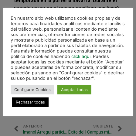
temporada en la portería navarra.
Durante el
pasado curso en el equipo sevillano, participó
en un total de 14 partidos, 7 de ellos como
En nuestro sitio web utilizamos cookies propias y de
titular, y anotó un gol.
terceros para finalidades analíticas mediante el análisis
del tráfico web, personalizar el contenido mediante
sus preferencias, ofrecer funciones de redes sociales
y mostrarle publicidad personalizada en base a un
perfil elaborado a partir de sus hábitos de navegación.
Para más información puedes consultar nuestra
política de cookies haciendo
click aqui
. Puedes
aceptar todas las cookies mediante el botón “Aceptar”
o puedes aceptarlas de forma concreta, modificar su
selección pulsando en "Configurar cookies" o declinar
su uso pulsando en el botón "rechazar".
Configurar Cookies
Aceptar todas
Rechazar todas
ANTERIOR
SIGUIENTE
Imanol Arregui participa en el Clínic internacional de Milán
Èxito del I Campus mixto de Futsal Zubiri