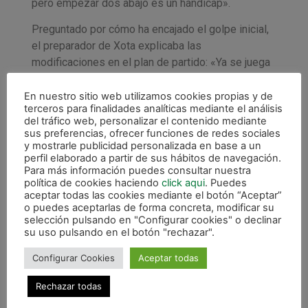
pero empezar dos abajo es un hándicap».
Preguntado por cómo ha encajado el golpe inicial,
el preparador de Xota explicaba las
modificaciones en el plan de partido: «Ya se juega
de diferente manera. Hay que agarrar un poco al
equipo porque se puede perder el orden, el rival te
En nuestro sitio web utilizamos cookies propias y de
terceros para finalidades analíticas mediante el análisis
puede pillar a la contra… En la segunda parte la
del tráfico web, personalizar el contenido mediante
lástima ha estado en no ser capaces de marcar
sus preferencias, ofrecer funciones de redes sociales
nosotros antes que ellos para meternos en el
y mostrarle publicidad personalizada en base a un
perfil elaborado a partir de sus hábitos de navegación.
partido. Luego ya con el 3-0 sacas el portero
Para más información puedes consultar nuestra
jugador pero es un querer y no poder».
política de cookies haciendo
click aqui
. Puedes
aceptar todas las cookies mediante el botón “Aceptar”
Así, Miguel reiteraba la necesidad de saber iniciar
o puedes aceptarlas de forma concreta, modificar su
selección pulsando en "Configurar cookies" o declinar
los partidos con una mayor concentración, más aun
su uso pulsando en el botón "rechazar".
cuando ya se conocen a los rivales como es el
caso de Santa Coloma, un equipo muy similar al
Configurar Cookies
Aceptar todas
Xota: «Industrias es un equipo que en su casa
aprieta mucho y que te obliga a jugar rápido, a
Rechazar todas
tener posesiones complicadas y no hemos