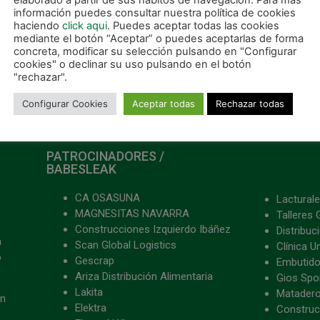
elaborado a partir de sus hábitos de navegación. Para más
información puedes consultar nuestra política de cookies
haciendo
click aqui
. Puedes aceptar todas las cookies
mediante el botón “Aceptar” o puedes aceptarlas de forma
concreta, modificar su selección pulsando en "Configurar
cookies" o declinar su uso pulsando en el botón
"rechazar".
Configurar Cookies
Aceptar todas
Rechazar todas
PATROCINADORES /
BABESLEAK
CA OSASUNA
Lacturale
MAGNESITAS NAVARRA
Talleres 
Construcciones Izquierdo Ibáñez
Distribu
a
Scan Global Logistics
Clínica U
o
Gescrap
Embutido
Ariza Distribución Alimentaria
Gios Spon
Lakita
Matader
ón
Elektra
Construc