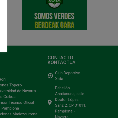
CONTACTO
KONTACTUA
Club Deportivo
Xota
Goñi
ciones Topero
Pabellón
niversidad de Navarra
Anaitasuna, calle
s Goikoa
Doctor López
sor Técnico Oficial
Sanz 2, CP 31011,
o Pamplona
Pamplona -
ciones Mariezcurrena
Navarra