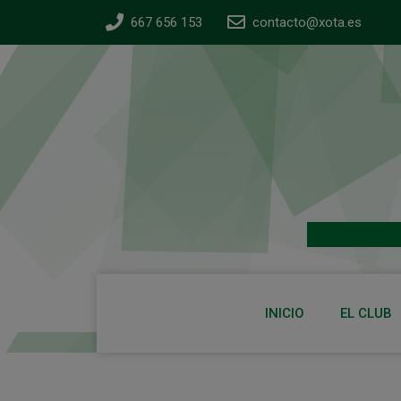
667 656 153
contacto@xota.es
INICIO
EL CLUB