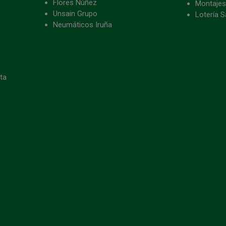
Flores Núñez
Montajes
Unsain Grupo
Lotería S
Neumáticos Iruña
eta