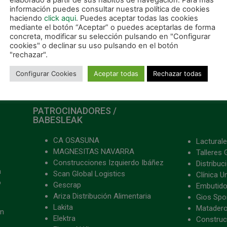
elaborado a partir de sus hábitos de navegación. Para más
información puedes consultar nuestra política de cookies
haciendo
click aqui
. Puedes aceptar todas las cookies
mediante el botón “Aceptar” o puedes aceptarlas de forma
concreta, modificar su selección pulsando en "Configurar
cookies" o declinar su uso pulsando en el botón
Miguel Hernández es el hombre escogido para liderar a Osasuna Magna en el banquillo
"rechazar".
Configurar Cookies
Aceptar todas
Rechazar todas
PATROCINADORES /
BABESLEAK
CA OSASUNA
Lacturale
MAGNESITAS NAVARRA
Talleres 
Construcciones Izquierdo Ibáñez
Distribu
a
Scan Global Logistics
Clínica U
o
Gescrap
Embutido
Ariza Distribución Alimentaria
Gios Spon
Lakita
Matader
ón
Elektra
Construc