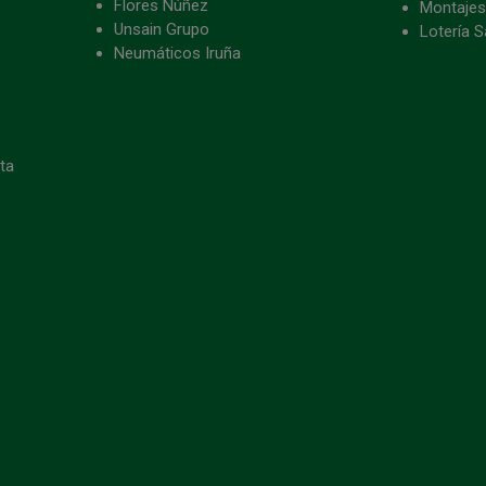
Flores Núñez
Montajes
Unsain Grupo
Lotería S
Neumáticos Iruña
eta