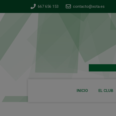
667 656 153
contacto@xota.es
INICIO
EL CLUB