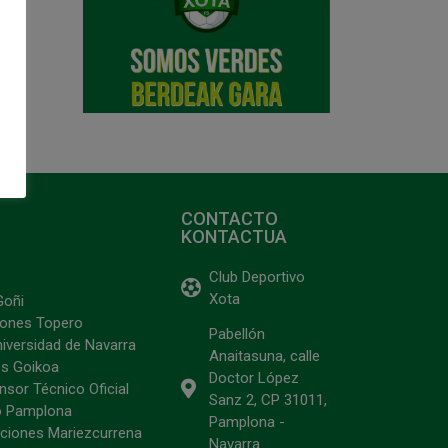
CONTACTO
KONTACTUA
Club Deportivo
Xota
Goñi
ciones Topero
Pabellón
niversidad de Navarra
Anaitasuna, calle
s Goikoa
Doctor López
sor Técnico Oficial
Sanz 2, CP 31011,
o Pamplona
Pamplona -
ciones Mariezcurrena
Navarra