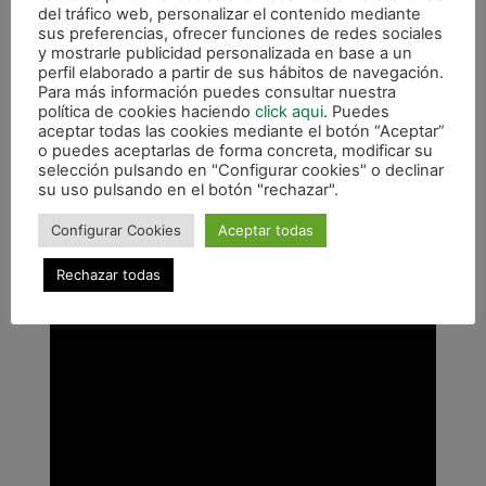
curte al jugador. Es una inversión de cara al futuro
del tráfico web, personalizar el contenido mediante
pero hay que seguir aprendiendo porque es una
sus preferencias, ofrecer funciones de redes sociales
y mostrarle publicidad personalizada en base a un
liga muy dura y cuando no te pones al nivel del
perfil elaborado a partir de sus hábitos de navegación.
equipo contrario pueden pasar estas cosas»,
Para más información puedes consultar nuestra
concluía Miguel Hernández.
política de cookies haciendo
click aqui
. Puedes
aceptar todas las cookies mediante el botón “Aceptar”
o puedes aceptarlas de forma concreta, modificar su
selección pulsando en "Configurar cookies" o declinar
su uso pulsando en el botón "rechazar".
Configurar Cookies
Aceptar todas
Rechazar todas