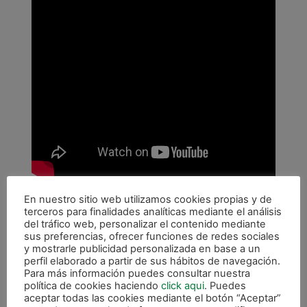
En nuestro sitio web utilizamos cookies propias y de
Tras encajar la primera derrota de la temporada en
terceros para finalidades analíticas mediante el análisis
liga como local, Miguel Hernández expresaba su
del tráfico web, personalizar el contenido mediante
lamento por no haber aprovechado la multitud de
sus preferencias, ofrecer funciones de redes sociales
y mostrarle publicidad personalizada en base a un
ocasiones de gol con las que contó el equipo. Aun
perfil elaborado a partir de sus hábitos de navegación.
así
Para más información puedes consultar nuestra
política de cookies haciendo
click aqui
. Puedes
«Hemos hecho un buen partido, creo que no es un
aceptar todas las cookies mediante el botón “Aceptar”