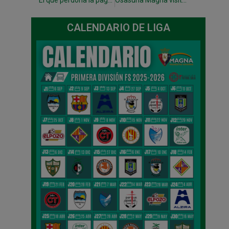
El que perdona la paga (1-2)
Osasuna Magna visita este martes (20.30h) a un Noia que se juega salir del descenso
CALENDARIO DE LIGA