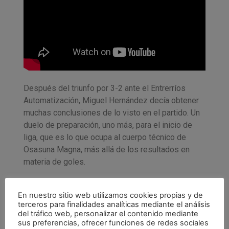
Después del triunfo por 3-2 ante el Entrerríos
Automatización, Miguel Hernández decía obtener
muchas conclusiones de lo visto en el partido. Un
duelo de preparación, uno más, para el inicio de
liga, que es lo que ocupa al cuerpo técnico de
Osasuna Magna, más allá de los resultados en
materia de goles.
«Saco conclusiones de todo. Hay que cosas que
hemos hecho bien y otras que no hemos hecho
En nuestro sitio web utilizamos cookies propias y de
terceros para finalidades analíticas mediante el análisis
bien. Vamos acumulando trabajo y dándonos
del tráfico web, personalizar el contenido mediante
cuenta de por dónde hay que coger el camino y
sus preferencias, ofrecer funciones de redes sociales