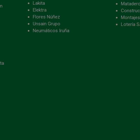
Lakita
Matader
ón
Elektra
Construc
Flores Núñez
Montajes
Unsain Grupo
Lotería S
Neumáticos Iruña
eta