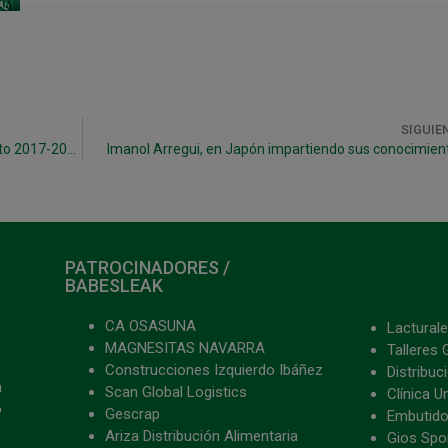
SIGUIE
La continuidad de Rafa Usín consolida el proyecto 2017-2018
Imanol Arregui, en Japón impartiendo sus conocimien
PATROCINADORES /
BABESLEAK
CA OSASUNA
Lacturale
MAGNESITAS NAVARRA
Talleres 
Construcciones Izquierdo Ibáñez
Distribu
a
Scan Global Logistics
Clínica U
o
Gescrap
Embutido
Ariza Distribución Alimentaria
Gios Spon