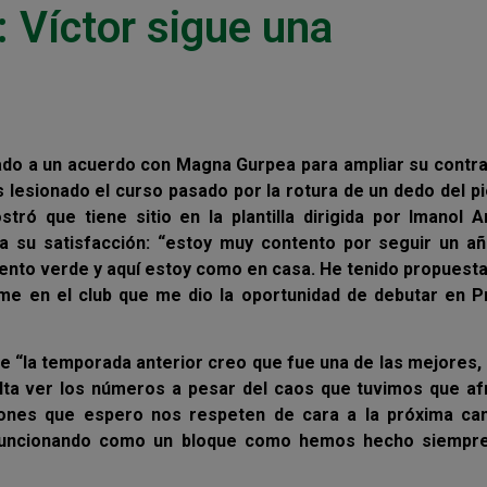
 Víctor sigue una
gado a un acuerdo con Magna Gurpea para ampliar su contr
lesionado el curso pasado por la rotura de un dedo del p
ró que tiene sitio en la plantilla dirigida por Imanol A
ba su satisfacción: “estoy muy contento por seguir un a
iento verde y aquí estoy como en casa. He tenido propuest
rme en el club que me dio la oportunidad de debutar en P
e “la temporada anterior creo que fue una de las mejores, 
falta ver los números a pesar del caos que tuvimos que af
iones que espero nos respeten de cara a la próxima ca
 funcionando como un bloque como hemos hecho siempre