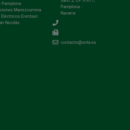
Sanz 2, CP 31011,
o Pamplona
Pamplona -
ciones Mariezcurrena
Navarra
 Eléctricos Erentxun
an Nicolás
contacto@xota.es