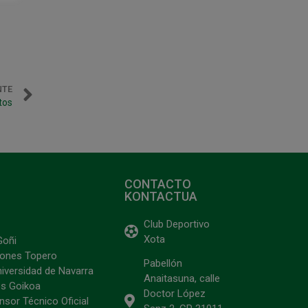
NTE
tos
CONTACTO
KONTACTUA
Club Deportivo
Xota
Goñi
ciones Topero
Pabellón
niversidad de Navarra
Anaitasuna, calle
s Goikoa
Doctor López
sor Técnico Oficial