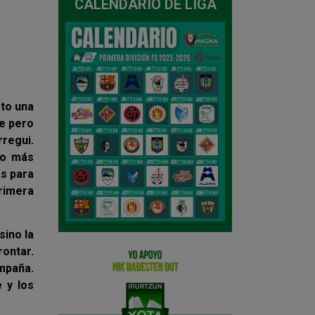
CALENDARIO DE LIGA
ato una
ie pero
rregui.
ño más
as para
rimera
sino la
rontar.
mpaña.
 y los