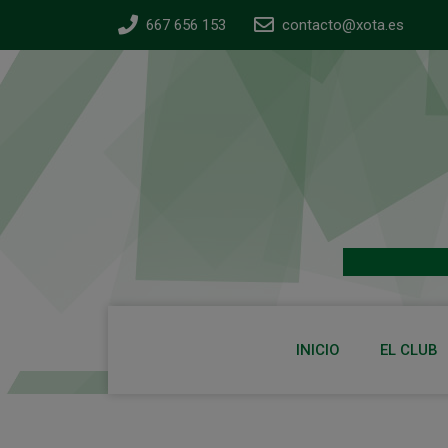
667 656 153
contacto@xota.es
INICIO
EL CLUB