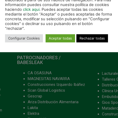
elaborado a partir de sus hábitos de navegación. Para más
Nuevo desplazamiento a Valencia para disputar la 9ª jornada de liga
información puedes consultar nuestra política de cookies
haciendo
click aqui
. Puedes aceptar todas las cookies
mediante el botón “Aceptar” o puedes aceptarlas de forma
concreta, modificar su selección pulsando en "Configurar
cookies" o declinar su uso pulsando en el botón
"rechazar".
Configurar Cookies
Aceptar todas
Rechazar todas
PATROCINADORES /
BABESLEAK
CA OSASUNA
Lacturale
MAGNESITAS NAVARRA
Talleres 
Construcciones Izquierdo Ibáñez
Distribu
a
Scan Global Logistics
Clínica U
o
Gescrap
Embutido
Ariza Distribución Alimentaria
Gios Spon
Lakita
Matader
ón
Elektra
Construc