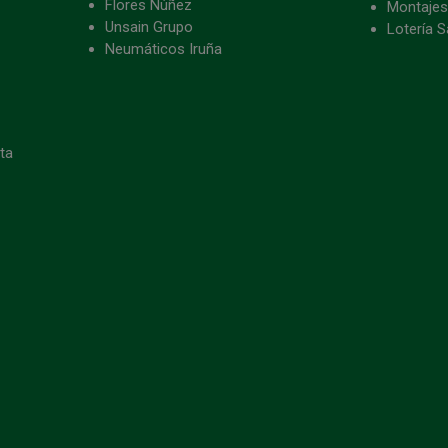
Flores Núñez
Montajes
Unsain Grupo
Lotería S
Neumáticos Iruña
eta