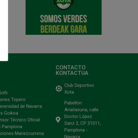
CONTACTO
KONTACTUA
Club Deportivo
Xota
Goñi
ciones Topero
Pabellón
niversidad de Navarra
Anaitasuna, calle
s Goikoa
Doctor López
sor Técnico Oficial
Sanz 2, CP 31011,
o Pamplona
Pamplona -
ciones Mariezcurrena
Navarra