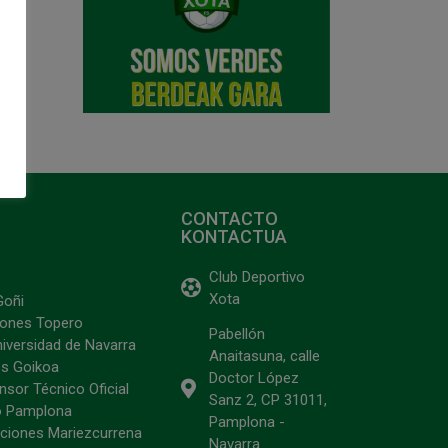
CONTACTO
KONTACTUA
Club Deportivo
Xota
Goñi
ciones Topero
Pabellón
niversidad de Navarra
Anaitasuna, calle
s Goikoa
Doctor López
sor Técnico Oficial
Sanz 2, CP 31011,
o Pamplona
Pamplona -
ciones Mariezcurrena
Navarra