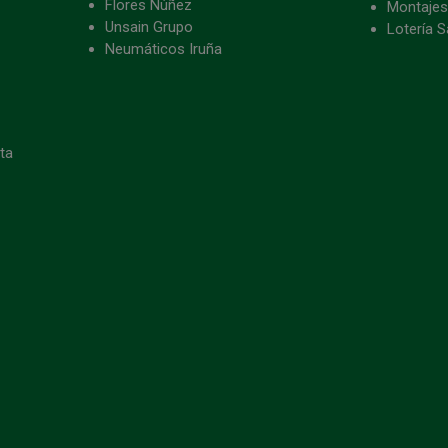
Flores Núñez
Montajes
Unsain Grupo
Lotería S
Neumáticos Iruña
eta