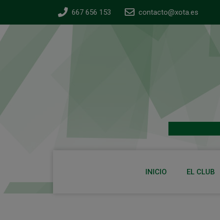
667 656 153
contacto@xota.es
INICIO
EL CLUB