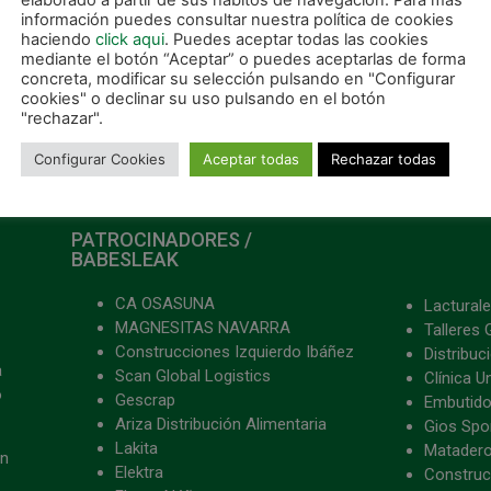
elaborado a partir de sus hábitos de navegación. Para más
información puedes consultar nuestra política de cookies
haciendo
click aqui
. Puedes aceptar todas las cookies
mediante el botón “Aceptar” o puedes aceptarlas de forma
concreta, modificar su selección pulsando en "Configurar
(2-2)
cookies" o declinar su uso pulsando en el botón
"rechazar".
Configurar Cookies
Aceptar todas
Rechazar todas
PATROCINADORES /
BABESLEAK
CA OSASUNA
Lacturale
MAGNESITAS NAVARRA
Talleres 
Construcciones Izquierdo Ibáñez
Distribu
a
Scan Global Logistics
Clínica U
o
Gescrap
Embutido
Ariza Distribución Alimentaria
Gios Spon
Lakita
Matader
ón
Elektra
Construc