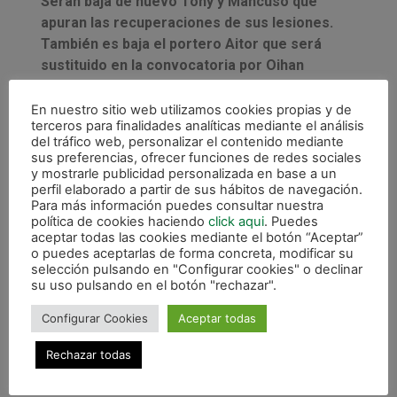
Serán baja de nuevo Tony y Mancuso que
apuran las recuperaciones de sus lesiones.
También es baja el portero Aitor que será
sustituido en la convocatoria por Oihan
Sánchez y es duda Wanderson que sigue con
molestias en el adductor de su pierna derecha
En nuestro sitio web utilizamos cookies propias y de
terceros para finalidades analíticas mediante el análisis
aunque viajará con el equipo. Ion Cerviño se
del tráfico web, personalizar el contenido mediante
incorpora a la expedición verde.
sus preferencias, ofrecer funciones de redes sociales
y mostrarle publicidad personalizada en base a un
Osasuna Magna voverá a jugar el viernes 23
perfil elaborado a partir de sus hábitos de navegación.
Para más información puedes consultar nuestra
(21 h) recibiendo en Anaitasuna a Burela
política de cookies haciendo
click aqui
. Puedes
Pescados Rubén.
aceptar todas las cookies mediante el botón “Aceptar”
o puedes aceptarlas de forma concreta, modificar su
COMPETICIÓN: LIGA REGULAR – 5ª JORNADA
selección pulsando en "Configurar cookies" o declinar
su uso pulsando en el botón "rechazar".
FECHA: MARTES 20 DE OCTUBRE DE 2020 – 21
HORA – LALIGA TV
Configurar Cookies
Aceptar todas
LUGAR: CENTRO DEPORTIVO AMATE –
Rechazar todas
SEVILLA