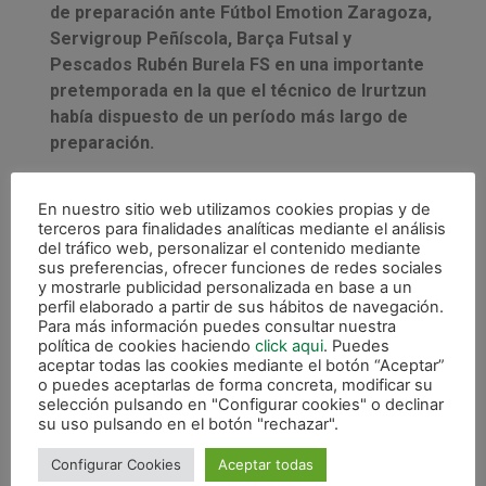
de preparación ante Fútbol Emotion Zaragoza,
Servigroup Peñíscola, Barça Futsal y
Pescados Rubén Burela FS en una importante
pretemporada en la que el técnico de Irurtzun
había dispuesto de un período más largo de
preparación.
En nuestro sitio web utilizamos cookies propias y de
terceros para finalidades analíticas mediante el análisis
del tráfico web, personalizar el contenido mediante
sus preferencias, ofrecer funciones de redes sociales
y mostrarle publicidad personalizada en base a un
perfil elaborado a partir de sus hábitos de navegación.
Para más información puedes consultar nuestra
política de cookies haciendo
click aqui
. Puedes
aceptar todas las cookies mediante el botón “Aceptar”
o puedes aceptarlas de forma concreta, modificar su
selección pulsando en "Configurar cookies" o declinar
su uso pulsando en el botón "rechazar".
Configurar Cookies
Aceptar todas