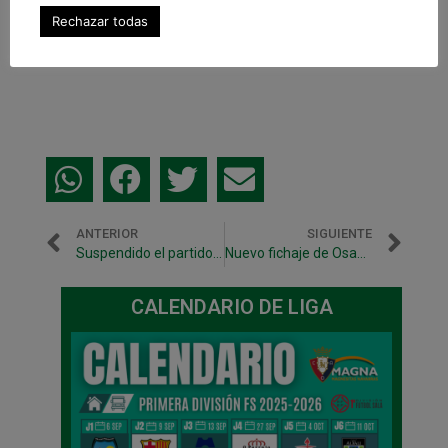
Rechazar todas
ANTERIOR
SIGUIENTE
Suspendido el partido amistoso ante Fútbol Emotion Zaragoza
Nuevo fichaje de Osasuna Magna: Jesús
CALENDARIO DE LIGA