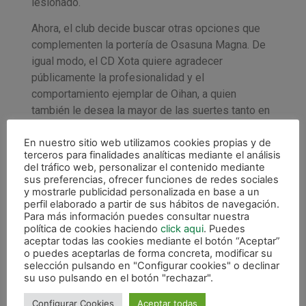
lesionado.
Ahora, el club decide buscar otras opciones que
complementen la portería de Osasuna Magna. De
igual modo, el CD Xota quiere agradecer
públicamente la profesionalidad y el
comportamiento ejemplar de Oihan, a quien
también le desea la mayor de las suertes tanto en
lo personal como en lo profesional.
En nuestro sitio web utilizamos cookies propias y de
¡Gracias por todo, Oihan! Eskerrik asko! Uno de los
terceros para finalidades analíticas mediante el análisis
del tráfico web, personalizar el contenido mediante
nuestros.
sus preferencias, ofrecer funciones de redes sociales
y mostrarle publicidad personalizada en base a un
CARTA A LA AFICIÓN
perfil elaborado a partir de sus hábitos de navegación.
Para más información puedes consultar nuestra
«Toca despedirse del club en el que llevo toda mi
política de cookies haciendo
click aqui
. Puedes
vida jugando a fútbol sala y en el que he crecido
aceptar todas las cookies mediante el botón “Aceptar”
o puedes aceptarlas de forma concreta, modificar su
tanto en lo deportivo como en lo personal. Sólo me
selección pulsando en "Configurar cookies" o declinar
salen palabras de agradecimiento por todo lo que
su uso pulsando en el botón "rechazar".
he podido conseguir y avanzar como deportista,
además de por el buen trato que he tenido siempre,
Configurar Cookies
Aceptar todas