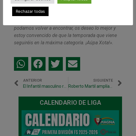
desde la cantera hasta el primer equipo. Nuestros
Rechazar todas
caminos se dividen pero siempre quedará una
parte de mí que es verde. Ojalá en un futuro nos
podamos volver a encontrar, os deseo lo mejor y
estoy convencido de que la temporada que viene
seguiréis en la máxima categoría. ¡Aúpa Xota!».
ANTERIOR
SIGUIENTE
El Infantil masculino representa a Navarra en el Cto. de España en Toledo
Roberto Martil amplía su contrato como jugador y ocupará el cargo de segundo entrenador de Osasuna Magna
CALENDARIO DE LIGA