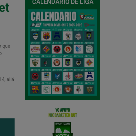
CALENDARIO DE LIGA
et
o que
o
4, allá