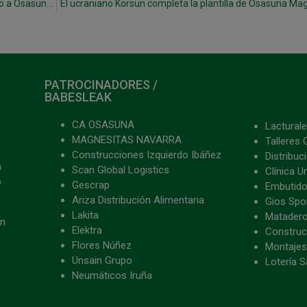
El japonés del Barça, Kokoro Harada, llega cedido a Osasuna Magna
El ucraniano Korsun completa la plantilla de Osasuna Ma
PATROCINADORES /
BABESLEAK
CA OSASUNA
Lacturale
MAGNESITAS NAVARRA
Talleres 
Construcciones Izquierdo Ibáñez
Distribu
a
Scan Global Logistics
Clínica U
o
Gescrap
Embutido
Ariza Distribución Alimentaria
Gios Spon
Lakita
Matader
ón
Elektra
Construc
Flores Núñez
Montajes
Unsain Grupo
Lotería S
Neumáticos Iruña