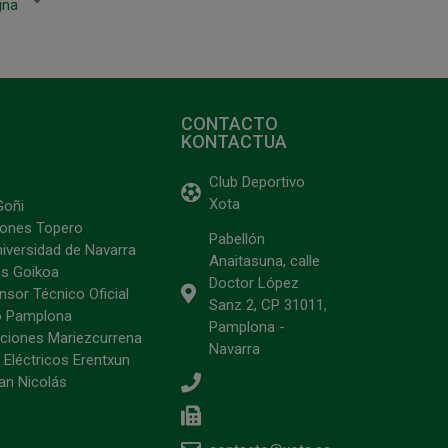
gna
CONTACTO
KONTACTUA
Club Deportivo
Xota
Goñi
ciones Topero
Pabellón
niversidad de Navarra
Anaitasuna, calle
s Goikoa
Doctor López
sor Técnico Oficial
Sanz 2, CP 31011,
o Pamplona
Pamplona -
ciones Mariezcurrena
Navarra
 Eléctricos Erentxun
an Nicolás