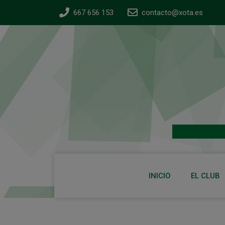
667 656 153
contacto@xota.es
INICIO
EL CLUB