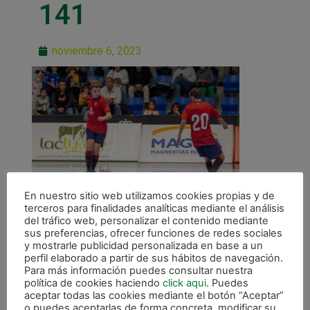
141
noviembre 6, 2023
En nuestro sitio web utilizamos cookies propias y de
terceros para finalidades analíticas mediante el análisis
del tráfico web, personalizar el contenido mediante
sus preferencias, ofrecer funciones de redes sociales
y mostrarle publicidad personalizada en base a un
perfil elaborado a partir de sus hábitos de navegación.
Para más información puedes consultar nuestra
política de cookies haciendo
click aqui
. Puedes
ANTERIOR
aceptar todas las cookies mediante el botón “Aceptar”
Osasuna Genuine participó del partido ante Industrias Santa Coloma con una exhibición en el descanso
o puedes aceptarlas de forma concreta, modificar su