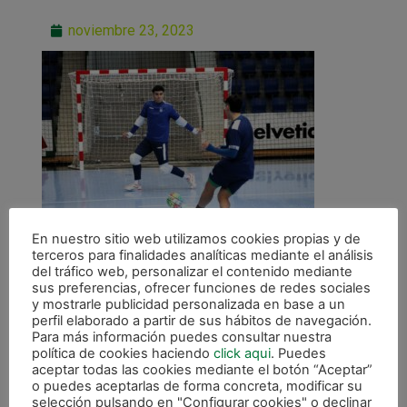
noviembre 23, 2023
En nuestro sitio web utilizamos cookies propias y de
terceros para finalidades analíticas mediante el análisis
del tráfico web, personalizar el contenido mediante
sus preferencias, ofrecer funciones de redes sociales
y mostrarle publicidad personalizada en base a un
perfil elaborado a partir de sus hábitos de navegación.
Para más información puedes consultar nuestra
ANTERIOR
política de cookies haciendo
click aqui
. Puedes
Osasuna Magna busca dar ante Cartagena el paso definitivo para estar en la Copa
aceptar todas las cookies mediante el botón “Aceptar”
o puedes aceptarlas de forma concreta, modificar su
selección pulsando en "Configurar cookies" o declinar
CALENDARIO DE LIGA