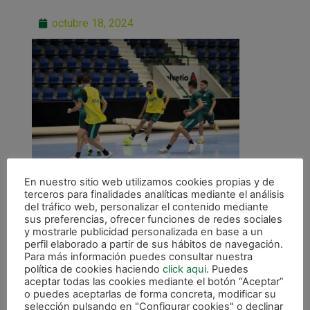
octubre 18, 2024
En nuestro sitio web utilizamos cookies propias y de
terceros para finalidades analíticas mediante el análisis
del tráfico web, personalizar el contenido mediante
sus preferencias, ofrecer funciones de redes sociales
y mostrarle publicidad personalizada en base a un
perfil elaborado a partir de sus hábitos de navegación.
Para más información puedes consultar nuestra
ANTERIOR
política de cookies haciendo
click aqui
. Puedes
Osasuna Magna busca prolongar el buen inicio, este domingo (12.30) en Peñíscola
aceptar todas las cookies mediante el botón “Aceptar”
o puedes aceptarlas de forma concreta, modificar su
selección pulsando en "Configurar cookies" o declinar
CALENDARIO DE LIGA