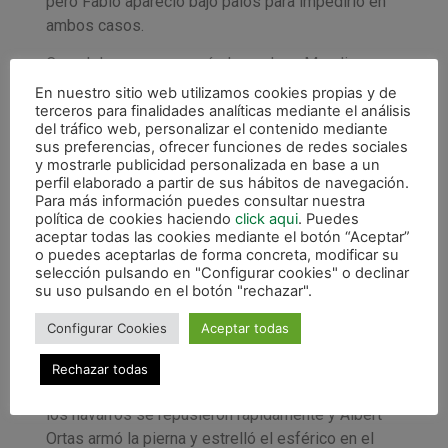
pero Fabio apareció bajo palos para impedirlo en
ambos casos.
Con el descanso asomándose, Josu Mendive
probó suerte con un disparo cruzado, pero su
En nuestro sitio web utilizamos cookies propias y de
terceros para finalidades analíticas mediante el análisis
golpeo se marchó lamiendo el poste. En la jugada
del tráfico web, personalizar el contenido mediante
posterior, el ’22’ verde tuvo que abandonar el
sus preferencias, ofrecer funciones de redes sociales
40×20 tras un duro golpe con un jugador rival,
y mostrarle publicidad personalizada en base a un
perfil elaborado a partir de sus hábitos de navegación.
aunque -afortunadamente- todo quedó en un susto.
Para más información puedes consultar nuestra
Con 2-1 en el luminoso, se cumplió el tiempo
política de cookies haciendo
click aqui
. Puedes
reglamentario y ambos combinados pusieron
aceptar todas las cookies mediante el botón “Aceptar”
o puedes aceptarlas de forma concreta, modificar su
rumbo a vestuarios para hacer correcciones de
selección pulsando en "Configurar cookies" o declinar
cara a la 2ª mitad.
su uso pulsando en el botón "rechazar".
Tras el descanso, los de Ema Santoro salieron con
Configurar Cookies
Aceptar todas
las ideas más que claras para intentar darle la
vuelta al marcador. En los primeros compases, el
Rechazar todas
equipo andaluz gozó de un par de ocasiones, pero
los navarros se repusieron rápidamente y Albert
Ortas armó la pierna y estrelló el esférico en el