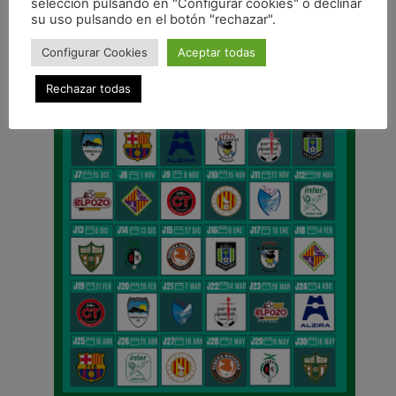
selección pulsando en "Configurar cookies" o declinar
CALENDARIO DE LIGA
su uso pulsando en el botón "rechazar".
Configurar Cookies
Aceptar todas
Rechazar todas