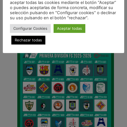
aceptar todas las cookies mediante el botón “Aceptar”
o puedes aceptarlas de forma concreta, modificar su
ANTERIOR
selección pulsando en "Configurar cookies" o declinar
Osasuna Magna, preparado para competir en Antequera
su uso pulsando en el botón "rechazar".
CALENDARIO DE LIGA
Configurar Cookies
Aceptar todas
Rechazar todas